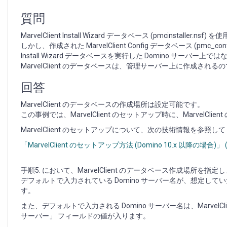
な
い
質問
サ
ー
MarvelClient Install Wizard データベース (pmcinstaller.
バ
しかし、作成された MarvelClient Config データベース (pmc_config.ns
ー
Install Wizard データベースを実行した Domino サーバー
上
MarvelClient のデータベースは、管理サーバー上に作成される
に
作
回答
成
さ
MarvelClient のデータベースの作成場所は設定可能です。
れ
この事例では、MarvelClient のセットアップ時に、Marve
る
MarvelClient のセットアップについて、次の技術情報を参照し
「MarvelClient のセットアップ方法 (Domino 10.x 以降の場合)」 (Ar
手順5. において、MarvelClient のデータベース作成場所を指定
デフォルトで入力されている Domino サーバー名が、想定して
す。
また、デフォルトで入力される Domino サーバー名は、Marve
サーバー」 フィールドの値が入ります。