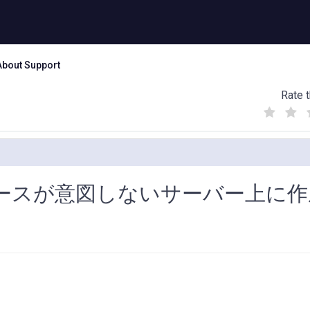
About Support
Rate t
(
(
(
)
)
)
g データベースが意図しないサーバー上に