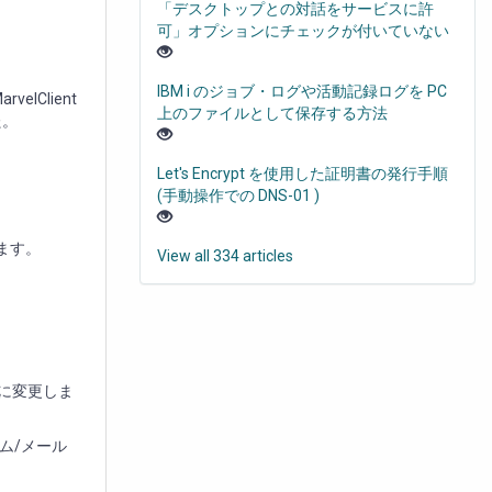
「デスクトップとの対話をサービスに許
可」オプションにチェックが付いていない
IBM i のジョブ・ログや活動記録ログを PC
velClient
上のファイルとして保存する方法
た。
Let's Encrypt を使用した証明書の発行手順
(手動操作での DNS-01 )
します。
View all 334 articles
名に変更しま
ーム/メール