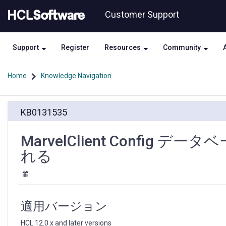
Skip
Skip
Customer Support
to
to
page
chat
content
Support
Register
Resources
Community
Home
Knowledge Navigation
MarvelClient
KB0131535
Config
デ
ー
MarvelClient Confi
タ
れる
ベ
ー
ス
が
意
適用バージョン
図
し
HCL 12.0.x and later versions