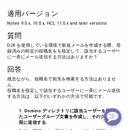
し
て
適用バージョン
メ
ー
Notes 9.0.x, 10.0.x, HCL 11.0.x and later versions
ル
を
質問
送
信
DJX を使用している環境で新規メールを作成する際、登
し
録済みの特定の役職名をを指定して、該当するユーザー
た
に一斉にメール送信する方法はありますか？
い
回答
残念ながら、役職名で宛先を検索する方法はありませ
ん。
役職名を指定して該当するユーザーに一斉にメール送信
する方法は、以下のいずれかの方法で可能です。
1. Domino ディレクトリに該当ユーザーを登録し
たユーザーグループ文書を作成し、そのグループ
宛に送信する