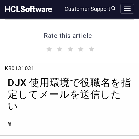
Skip
Skip
Customer Support
to
to
page
chat
content
Rate this article
(
(
(
(
(
)
)
)
)
)
DJX
KB0131031
使
用
DJX 使用環境で役職名を指
環
境
定してメールを送信した
で
い
役
職
名
を
指
定