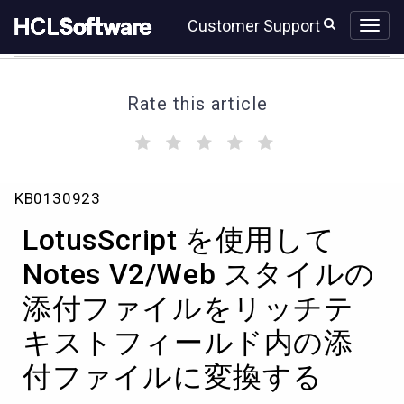
Skip
Skip
Customer Support
to
to
page
chat
content
Rate this article
(
(
(
(
(
)
)
)
)
)
LotusScript
KB0130923
を
使
LotusScript を使用して
用
し
Notes V2/Web スタイルの
て
添付ファイルをリッチテ
Notes
V2/Web
キストフィールド内の添
ス
タ
付ファイルに変換する
イ
ル