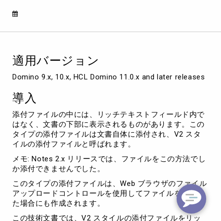
の
添
付
フ
ァ
イ
適用バージョン
ル
を
Domino 9.x, 10.x, HCL Domino 11.0.x and later releases
リ
ッ
導入
チ
テ
添付ファイルの中には、リッチテキストフィールド内で
キ
はなく、文書の下部に表示されるものがあります。この
ス
タイプの添付ファイルは文書自体に添付され、V2 スタ
ト
イルの添付ファイルと呼ばれます。
フ
メモ: Notes 2.x リリースでは、ファイルをこの方法でし
ィ
か添付できませんでした。
ー
ル
このタイプの添付ファイルは、Web ブラウザのファイル
ド
アップロードコントロールを使用してファイルを添付し
内
た場合にも作成されます。
の
この技術文書では、V2 スタイルの添付ファイルをリッ
添