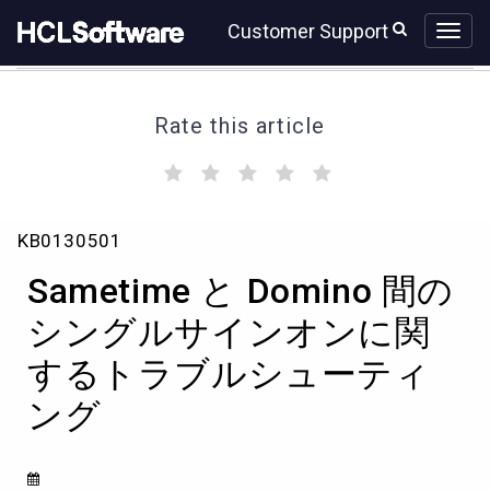
Skip
Skip
Customer Support
to
to
page
chat
content
Rate this article
(
(
(
(
(
)
)
)
)
)
Sametime
KB0130501
と
Domino
Sametime と Domino 間の
間
の
シングルサインオンに関
シ
するトラブルシューティ
ン
グ
ング
ル
サ
イ
ン