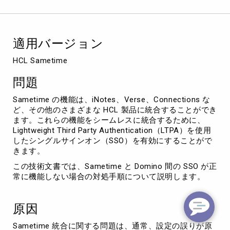
オ
ン
に
関
適用バージョン
す
る
HCL Sametime
ト
ラ
問題
ブ
ル
Sametime の機能は、iNotes、Verse、Connections な
シ
ど、その他のさまざまな HCL 製品に統合することができ
ュ
ます。これらの機能をシームレスに統合するために、
ー
Lightweight Third Party Authentication（LTPA）を使用
テ
したシングルサインオン（SSO）を有効にすることがで
ィ
きます。
ン
この技術文書では、Sametime と Domino 間の SSO が正
グ
常に機能しない場合の対処手順について説明します。
原因
Sametime 統合に関する問題は、通常、設定の誤りが原