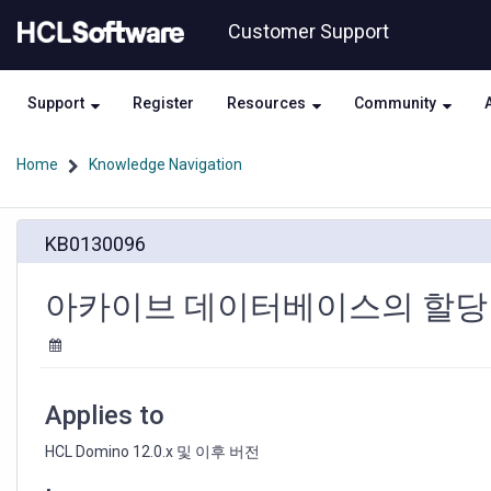
Skip
Skip
Customer Support
to
to
page
chat
content
Support
Register
Resources
Community
Home
Knowledge Navigation
아
KB0130096
카
이
브
아카이브 데이터베이스의 할당
데
이
터
베
이
Applies to
스
의
HCL Domino 12.0.x 및 이후 버전
할