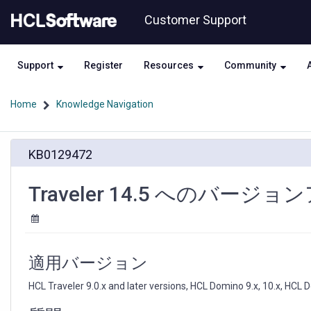
Skip
Skip
Customer Support
to
to
page
chat
content
Support
Register
Resources
Community
Home
Knowledge Navigation
Traveler
KB0129472
14.5
へ
の
Traveler 14.5 へのバー
バ
ー
ジ
ョ
ン
適用バージョン
ア
ッ
HCL Traveler 9.0.x and later versions, HCL Domino 9.x, 10.x, HCL 
プ