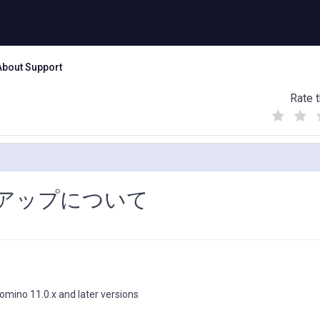
About Support
Rate t
(
(
(
)
)
)
ジョンアップについて
Domino 11.0.x and later versions