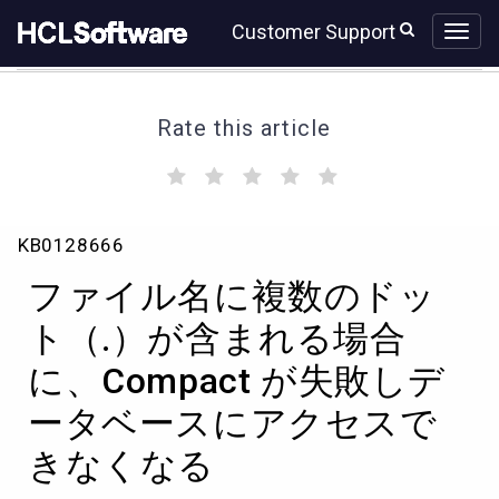
Skip
Skip
Customer Support
to
to
page
chat
content
Rate this article
(
(
(
(
(
)
)
)
)
)
フ
KB0128666
ァ
イ
ファイル名に複数のドッ
ル
名
ト（.）が含まれる場合
に
に、Compact が失敗しデ
複
数
ータベースにアクセスで
の
ド
きなくなる
ッ
ト