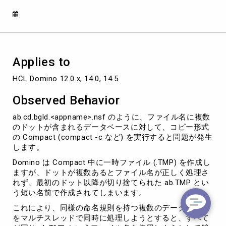
（.）
が
含
ま
れ
る
Applies to
場
合
HCL Domino 12.0.x, 14.0, 14.5
に、
Compact
Observed Behavior
が
失
ab.cd.bgld.<appname>.nsf のように、ファイル名に複数
敗
のドットが含まれるデータベースに対して、コピー形式
し
の Compact (compact -c など) を実行すると問題が発生
デ
します。
ー
Domino は Compact 中に一時ファイル (.TMP) を作成し
タ
ますが、ドットが複数あるとファイル名が正しく処理さ
ベ
れず、最初のドット以降が切り捨てられた ab.TMP とい
ー
う短い名前で作成されてしまいます。
ス
に
これにより、同様の命名規則を持つ複数のデータベース
ア
をマルチスレッドで同時に処理しようとすると、すべて
ク