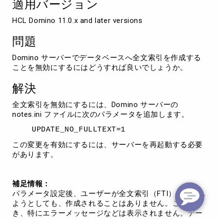
適用バージョン
効
に
HCL Domino 11.0.x and later versions
す
る
問題
方
法
Domino サーバーでデータベースへ全文索引を作成する
ことを無効にするにはどうすれば良いでしょうか。
解決
全文索引を無効にするには、Domino サーバーの
notes.ini ファイルに次のパラメータを追加します。
UPDATE_NO_FULLTEXT=1
この変更を有効にするには、サーバーを再起動する必要
があります。
補足情報：
パラメータ設定後、ユーザーが全文索引（FTI）を作成し
ようとしても、作成されることはありません。このと
き、特にエラーメッセージなどは表示されません。デー