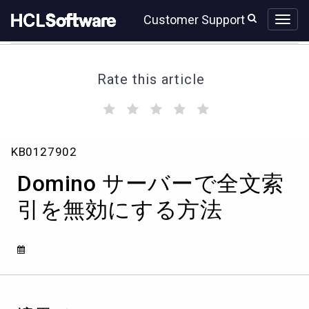
Skip
Skip
Customer Support
to
to
page
chat
content
Rate this article
(
(
(
(
(
)
)
)
)
)
Domino
KB0127902
サ
ー
Domino サーバーで全文索
バ
ー
引を無効にする方法
で
全
文
索
引
を
無