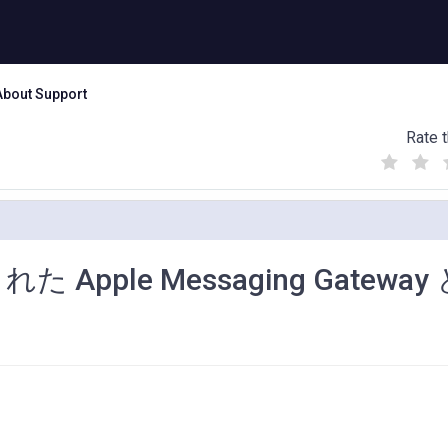
About Support
Rate t
(
(
(
)
)
)
 Apple Messaging Gateway