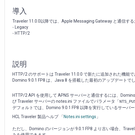
Apple
Messaging
導入
Gateway
と
Traveler 11.0.0以降では、Apple Messaging Gate
の
- Legacy
通
- HTTP/2
信
の
た
め
の
説明
新
し
HTTP/2 のサポートは Traveler 11.0.0 で新たに追加された機能
い
Domino 9.0.1 FP8 は、Java 8 を搭載した最初のアップデート
方
法
HTTP/2 API を使用して APNS サーバーと通信するには、Do
び Traveler サーバーの notes.ini ファイルでパラメータ「
NTS_PU
デフォルトでは、Domino 9.0.1 FP8 以降を実行しているサー
HCL Traveler 製品ヘルプ 「
Notes.ini settings
」
ただし、Domino のバージョンが 9.0.1 FP8 より古い場合、Trav
みを使用できます。