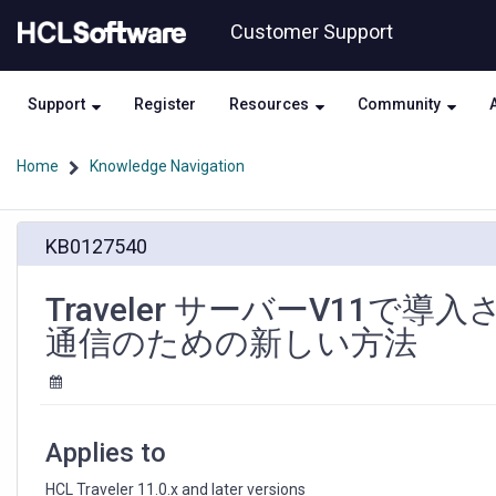
Skip
Skip
Customer Support
to
to
page
chat
content
Support
Register
Resources
Community
Home
Knowledge Navigation
Traveler
KB0127540
サ
ー
バ
Traveler サーバーV11で導入された
ー
通信のための新しい方法
V11
で
導
入
さ
Applies to
れ
た
HCL Traveler 11.0.x and later versions