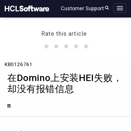
Skip
Skip
Customer Support
to
to
page
chat
content
Rate this article
(
(
(
(
(
)
)
)
)
)
在
KB0126761
Domino
上
在Domino上安装HEI失败，
安
装
却没有报错信息
HEI
失
败，
却
没
有
报