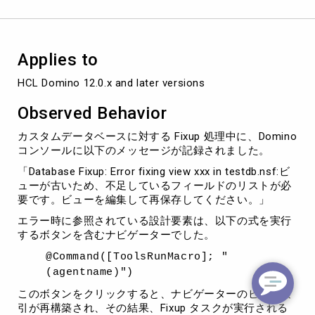
た
め、
不
足
Applies to
し
て
HCL Domino 12.0.x and later versions
い
る
Observed Behavior
フ
ィ
カスタムデータベースに対する Fixup 処理中に、Domino
ー
コンソールに以下のメッセージが記録されました。
ル
「Database Fixup: Error fixing view xxx in testdb.nsf:ビ
ド
ューが古いため、不足しているフィールドのリストが必
の
要です。ビューを編集して再保存してください。」
リ
ス
エラー時に参照されている設計要素は、以下の式を実行
ト
するボタンを含むナビゲーターでした。
が
必
@Command([ToolsRunMacro]; "
要
(agentname)")
で
このボタンをクリックすると、ナビゲーターのビュー索
す」
引が再構築され、その結果、Fixup タスクが実行される
が