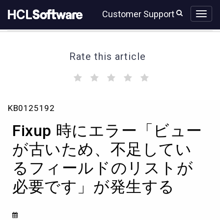
Skip
Skip
Customer Support
to
to
page
chat
content
Rate this article
(
(
(
(
(
)
)
)
)
)
Fixup
KB0125192
時
に
Fixup 時にエラー「ビュー
エ
ラ
が古いため、不足してい
ー
るフィールドのリストが
「ビ
ュ
必要です」が発生する
ー
が
古
い