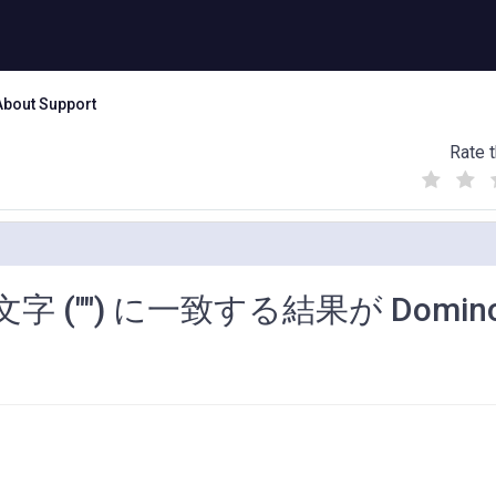
About Support
Rate t
(
(
(
)
)
)
("") に一致する結果が Domin