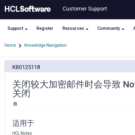
Skip
Skip
Customer Support
to
to
page
chat
content
Support
Register
Resources
Community
Home
Knowledge Navigation
关
KB0125118
闭
较
大
关闭较大加密邮件时会导致 No
加
关闭
密
邮
件
时
会
适用于
导
致
HCL Notes