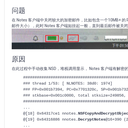
Notes
客
问题
户
端
在 Notes 客户端中关闭较大的加密邮件，比如包含一个10MB+
停
邮件大小），此时 Notes 客户端如挂起一般，直到最后邮件被关
滞
1-
2
分
钟，
直
原因
到
在此过程中手动收集 NSD，堆栈调用显示， Notes 客户端有解密
邮
件
#############################################
完
### thread 1/53: [ NLNOTES: 38d0: 1974]
全
### FP=0x001b7394, PC=0x7701320c, SP=0x001b73
关
### stkbase=0x001c0000, total stksize=249856,
闭
#############################################
...
@[18] 0x64317ce1 nnotes.
NSFCopyAndDecryptObje
@[19] 0x64316886 nnotes.
DecryptNotes
@16+390 (
...