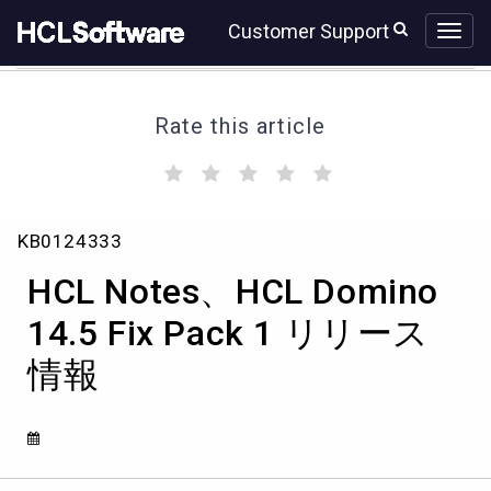
Skip
Skip
Customer Support
to
to
page
chat
content
Rate this article
(
(
(
(
(
)
)
)
)
)
HCL
KB0124333
Notes、
HCL
HCL Notes、HCL Domino
Domino
14.5
14.5 Fix Pack 1 リリース
Fix
情報
Pack
1
リ
リ
ー
ス