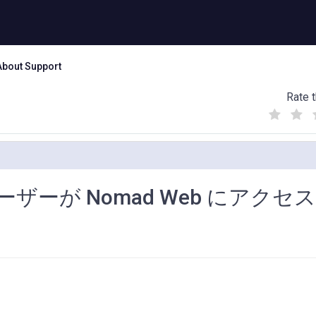
About Support
Rate t
(
(
(
)
)
)
ーが Nomad Web にアクセ