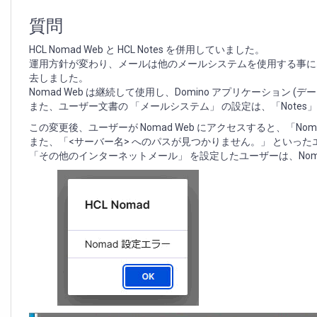
ユ
ー
質問
ザ
ー
HCL Nomad Web と HCL Notes を併用していました。
が
運用方針が変わり、メールは他のメールシステムを使用する事になった
Nomad
去しました。
Web
Nomad Web は継続して使用し、Domino アプリケーション (
に
また、ユーザー文書の 「メールシステム」 の設定は、「Notes
ア
この変更後、ユーザーが Nomad Web にアクセスすると、「Nom
ク
また、「<サーバー名> へのパスが見つかりません。」 といっ
セ
「その他のインターネットメール」 を設定したユーザーは、Noma
ス
で
き
な
い