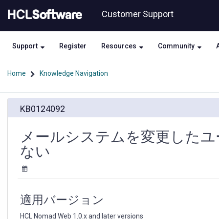
Skip
Skip
Customer Support
to
to
page
chat
content
Support
Register
Resources
Community
Home
Knowledge Navigation
メ
KB0124092
ー
ル
シ
メールシステムを変更したユーザ
ス
ない
テ
ム
を
変
更
適用バージョン
し
た
HCL Nomad Web 1.0.x and later versions