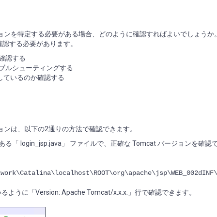
mcat のバージョンを特定する必要がある場合、どのように確認すればよいでしょうか
ンを確認する必要があります。
確認する
ブルシューティングする
生しているのか確認する
at のバージョンは、以下の2通りの方法で確認できます。
ある「 login_jsp.java」 ファイルで、正確な Tomcat バージョンを確
\work\Catalina\localhost\ROOT\org\apache\jsp\WEB_002dINF
に「Version: Apache Tomcat/x.x.x.」行で確認できます。