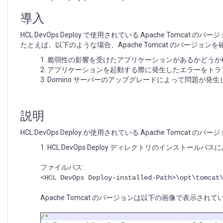
の
バ
導入
ー
ジ
HCL DevOps Deploy で使用されている Apache To
ョ
たとえば、以下のような場合、Apache Tomcat のバージョ
ン
脆弱性の影響を受けたアプリケーションがあるかどうか
を
アプリケーションを起動する際に発生したエラーをトラ
確
Domino サーバーのアップグレードによって問題が発
認
す
る
方
説明
法
HCL DevOps Deploy が使用されている Apache Tomc
HCL DevOps Deploy ディレクトリのインストールパスに
ファイルパス:
<HCL DevOps Deploy-installed-Path>
\opt\tomcat
Apache Tomcat のバージョンは以下の画像で表示されているよう