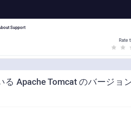
About Support
Rate t
(
(
(
)
)
)
ている Apache Tomcat のバージ