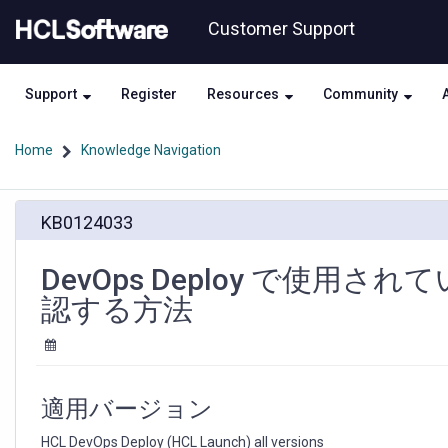
Skip
Skip
Customer Support
to
to
page
chat
content
Support
Register
Resources
Community
Home
Knowledge Navigation
DevOps
KB0124033
Deploy
で
使
DevOps Deploy で使用され
用
認する方法
さ
れ
て
い
る
適用バージョン
Apache
Tomcat
HCL DevOps Deploy (HCL Launch) all versions