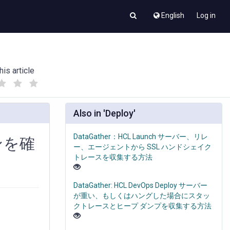
English
Log in
his article
(
(
)
)
Also in 'Deploy'
DataGather：HCL Launch サーバー、リレ
ョンを確
ー、エージェントから SSL ハンドシェイク
トレースを収集する方法
DataGather: HCL DevOps Deploy サーバー
が重い、もしくはハングした場合にスタッ
クトレースとヒープ ダンプを収集する方法