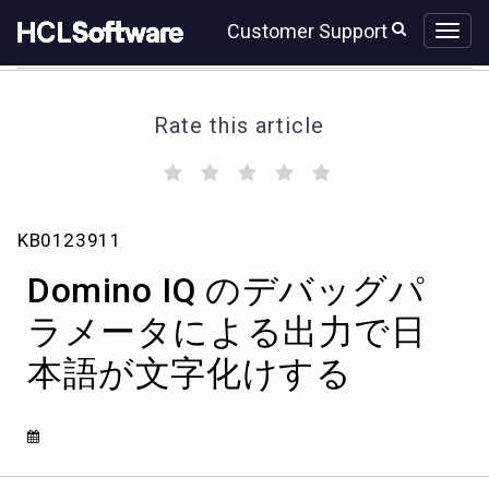
Skip
Skip
Customer Support
to
to
page
chat
content
Rate this article
(
(
(
(
(
)
)
)
)
)
Domino
KB0123911
IQ
の
Domino IQ のデバッグパ
デ
バ
ラメータによる出力で日
ッ
本語が文字化けする
グ
パ
ラ
メ
ー
タ