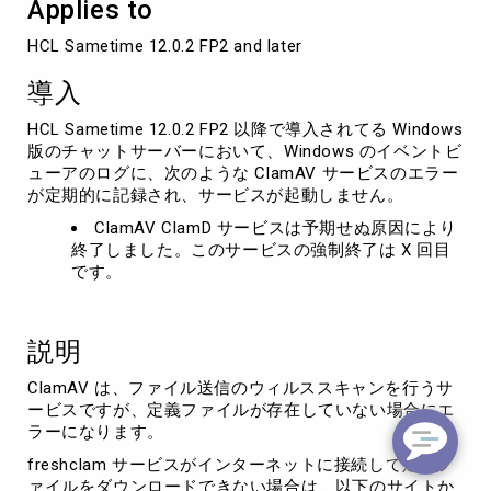
Applies to
ラ
ー
HCL Sametime 12.0.2 FP2 and later
が
記
導入
録
さ
HCL Sametime 12.0.2 FP2 以降で導入されてる Windows
れ
版のチャットサーバーにおいて、Windows のイベントビ
る
ューアのログに、次のような ClamAV サービスのエラー
が定期的に記録され、サービスが起動しません。
ClamAV ClamD サービスは予期せぬ原因により
終了しました。このサービスの強制終了は X 回目
です。
説明
ClamAV は、ファイル送信のウィルススキャンを行うサ
ービスですが、定義ファイルが存在していない場合にエ
ラーになります。
freshclam サービスがインターネットに接続して定義フ
ァイルをダウンロードできない場合は、以下のサイトか