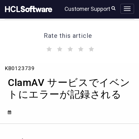
Skip
Skip
Customer Support
to
to
page
chat
content
Rate this article
(
(
(
(
(
)
)
)
)
)
ClamAV
KB0123739
サ
ー
ClamAV サービスでイベン
ビ
ス
トにエラーが記録される
で
イ
ベ
ン
ト
に
エ