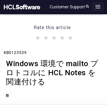
Skip
Skip
Customer Support
to
to
page
chat
content
Rate this article
(
(
(
(
(
)
)
)
)
)
Knowledge
KB0123539
Article
View
Windows 環境で mailto プ
HCL
ロトコルに HCL Notes を
関連付ける