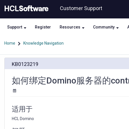
Skip
Skip
Customer Support
to
to
page
chat
content
Support
Register
Resources
Community
Home
Knowledge Navigation
如
KB0123219
何
绑
定
如何绑定Domino服务器的contr
Domino
服
务
器
的
适用于
controller
到
HCL Domino
特