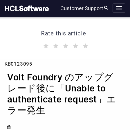
Skip
Skip
Customer Support
to
to
page
chat
content
Rate this article
(
(
(
(
(
)
)
)
)
)
Volt
KB0123095
Foundry
の
Volt Foundry のアップグ
ア
ッ
レード後に「Unable to
プ
authenticate request」エ
グ
レ
ラー発生
ー
ド
後
に