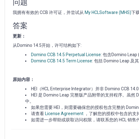
HEI
问题
14.0
我拥有有效的 CCB 许可证，并尝试从
My HCLSoftware (MHS)
下载
安
装
答案
包？
更新：
从Domino 14.5开始，许可结构如下:
Domino CCB 14.5 Perpetual License
: 包含Domino Lea
Domino CCB 14.5 Term License
: 包括 Domino Leap 及其
原始内容：
HEI（HCL Enterprise Integrator）并非 Domino CC
HEI 是 Domino Leap 完整版产品附带的支持程序。虽然 D
中。
如果您需要 HEI，则需要确保您的授权包含完整的 Domino
请查看
License Agreement
，了解您的授权中包含的支
如需进一步帮助或获取访问权限，请联系您的 HCL 销售代