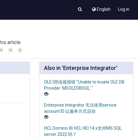
English
Log in
his article
(
(
)
)
Also in 'Enterprise Integrator'
OLE DB连接报错 "Unable to locate OLE DB
Provider 'MSOLEDBSQL'."
Enterprise Integrator 无法使用service
account ID 以服务方式启动
HCL Domino 和 HCL HEI 14.x支持MS SQL
server 2022 吗？