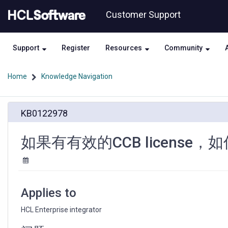
Skip
Skip
Customer Support
to
to
page
chat
content
Support
Register
Resources
Community
Home
Knowledge Navigation
如
KB0122978
果
有
有
如果有有效的CCB license，如
效
的
CCB
license，
如
Applies to
何
下
HCL Enterprise integrator 
载