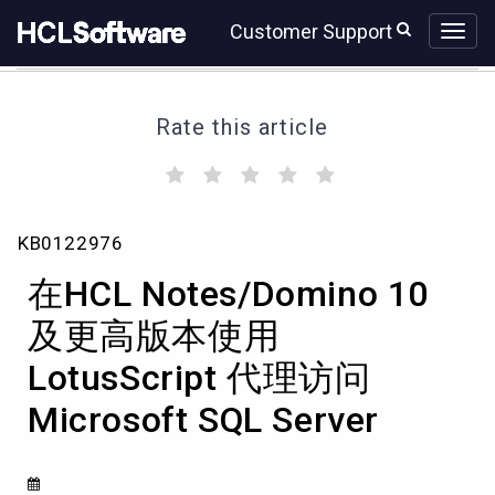
Skip
Skip
Customer Support
to
to
page
chat
content
Rate this article
(
(
(
(
(
)
)
)
)
)
在
KB0122976
HCL
Notes/Domino
在HCL Notes/Domino 10
10
及
及更高版本使用
更
LotusScript 代理访问
高
版
Microsoft SQL Server
本
使
用
LotusScript