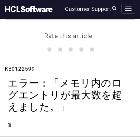
Skip
Skip
Customer Support
to
to
page
chat
content
Rate this article
(
(
(
(
(
)
)
)
)
)
エ
KB0122599
ラ
ー：
エラー：「メモリ内のロ
「メ
モ
グエントリが最大数を超
リ
えました。」
内
の
ロ
グ
エ
ン