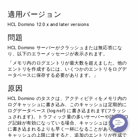
ト
リ
適用バージョン
が
最
HCL Domino 12.0.x and later versions
大
数
問題
を
超
HCL Domino サーバーがクラッシュまたは無応答にな
え
り、以下のエラーメッセージが表示されます。
ま
し
「メモリ内のログエントリが最大数を超えました。他の
た。」
エントリを作成するには、いくつかのエントリをログデ
ータベースに保存する必要があります。」
原因
HCL Domino のタスクは、アクティビティをメモリ内の
ログキャッシュに書き込み、このキャッシュは定期的に
ログデータベース (log.nsf) に書き込まれます(フラッシ
ュされます)。トラフィック量の多いサーバーや詳細なロ
グ記録が有効になっている場合、キャッシュはディスク
に書き込まれるよりも早く一杯になることがあります。
キャッシュの上限に達すると、追加のエントリが作成で