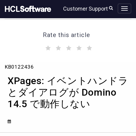
Skip
Skip
Customer Support
to
to
page
chat
content
Rate this article
(
(
(
(
(
)
)
)
)
)
XPages:
KB0122436
イ
ベ
XPages: イベントハンドラ
ン
ト
とダイアログが Domino
ハ
14.5 で動作しない
ン
ド
ラ
と
ダ
イ