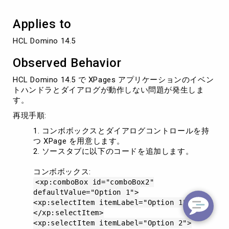
ア
ロ
Applies to
グ
が
HCL Domino 14.5
Domino
14.5
Observed Behavior
で
動
HCL Domino 14.5 で XPages アプリケーションのイベン
作
トハンドラとダイアログが動作しない問題が発生しま
し
す。
な
い
再現手順:
コンボボックスとダイアログコントロールを持
つ XPage を用意します。
ソースタブに以下のコードを追加します。
コンボボックス:
<xp:comboBox id="comboBox2"
defaultValue="Option 1">
<xp:selectItem itemLabel="Option 1">
</xp:selectItem>
<xp:selectItem itemLabel="Option 2">