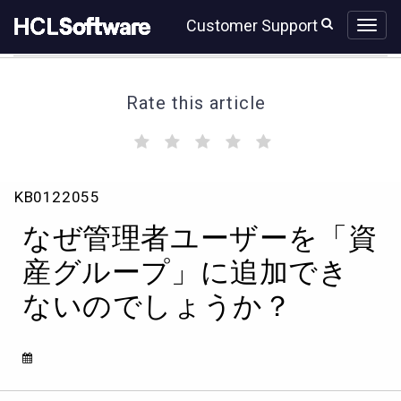
Skip
Skip
Customer Support
to
to
page
chat
content
Rate this article
(
(
(
(
(
)
)
)
)
)
な
KB0122055
ぜ
管
なぜ管理者ユーザーを「資
理
者
産グループ」に追加でき
ユ
ないのでしょうか？
ー
ザ
ー
を
「資
産