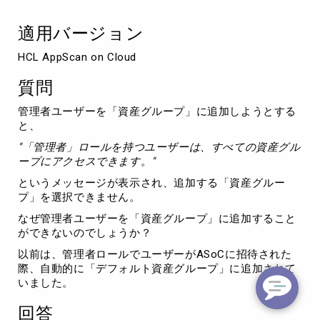
グ
ル
適用バージョン
ー
プ」
HCL AppScan on Cloud
に
追
質問
加
で
管理者ユーザーを「資産グループ」に追加しようとする
き
と、
な
い
"「管理者」ロールを持つユーザーは、すべての資産グル
の
ープにアクセスできます。"
で
というメッセージが表示され、追加する「資産グルー
し
プ」を選択できません。
ょ
う
なぜ管理者ユーザーを「資産グループ」に追加すること
か？
ができないのでしょうか？
以前は、管理者ロールでユーザーがASoCに招待された
際、自動的に「デフォルト資産グループ」に追加されて
いました。
回答