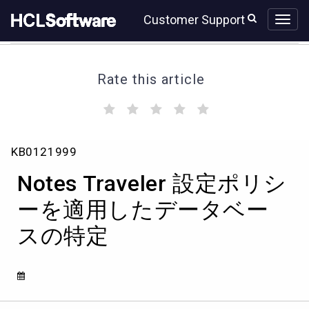
Skip
Skip
Customer Support
to
to
page
chat
content
Rate this article
(
(
(
(
(
)
)
)
)
)
Notes
KB0121999
Traveler
設
Notes Traveler 設定ポリシ
定
ポ
ーを適用したデータベー
リ
スの特定
シ
ー
を
適
用
し