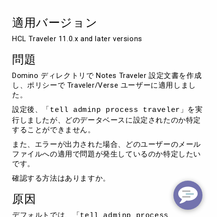
た
デ
適用バージョン
ー
タ
HCL Traveler 11.0.x and later versions
ベ
ー
問題
ス
の
Domino ディレクトリで Notes Traveler 設定文書を作成
特
し、ポリシーで Traveler/Verse ユーザーに適用しまし
定
た。
設定後、「
」を実
tell adminp process traveler
行しましたが、どのデータベースに設定されたのか特定
することができません。
また、エラーが出力された場合、どのユーザーのメール
ファイルへの適用で問題が発生しているのか特定したい
です。
確認する方法はありますか。
原因
デフォルトでは、「
tell adminp process