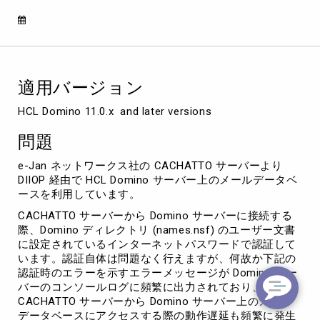
ー
バ
ー
に
接
続
適用バージョン
す
る
HCL Domino 11.0.x  and later versions
際
の
問題
認
証
e-Jan ネットワークス社の CACHATTO サーバーより
エ
DIIOP 経由で HCL Domino サーバー上のメールデータベ
ラ
ースを利用しています。
ー
CACHATTO サーバーから Domino サーバーに接続する
メ
際、Domino ディレクトリ (names.nsf) のユーザー文書
ッ
に設定されているインターネットパスワードで認証して
セ
います。認証自体は問題なく行えますが、何故か下記の
ー
認証時のエラーを示すエラーメッセージが Domino サー
ジ
バーのコンソールログに頻繁に出力されており、
お
CACHATTO サーバーから Domino サーバー上のメール
よ
データベースにアクセスする際の動作遅延も頻繁に発生
び