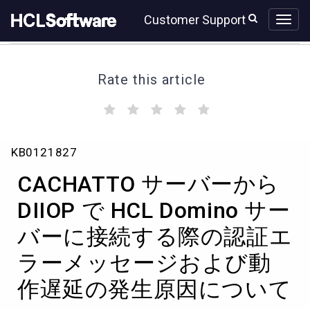
Skip
Skip
Customer Support
to
to
page
chat
content
Rate this article
(
(
(
(
(
)
)
)
)
)
CACHATTO
KB0121827
サ
ー
CACHATTO サーバーから
バ
ー
DIIOP で HCL Domino サー
か
バーに接続する際の認証エ
ら
DIIOP
ラーメッセージおよび動
で
HCL
作遅延の発生原因について
Domino
サ