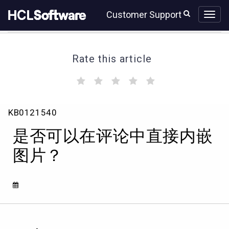
Skip
Skip
Customer Support
to
to
page
chat
content
Rate this article
(
(
(
(
(
)
)
)
)
)
是
KB0121540
否
可
是否可以在评论中直接内嵌
以
在
图片？
评
论
中
直
接
内
嵌