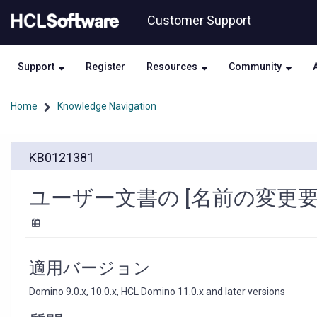
Skip
Skip
Customer Support
to
to
page
chat
content
Support
Register
Resources
Community
Home
Knowledge Navigation
ユ
KB0121381
ー
ザ
ー
ユーザー文書の [名前の変更
文
書
の
[名
前
適用バージョン
の
変
Domino 9.0.x, 10.0.x, HCL Domino 11.0.x and later versions
更