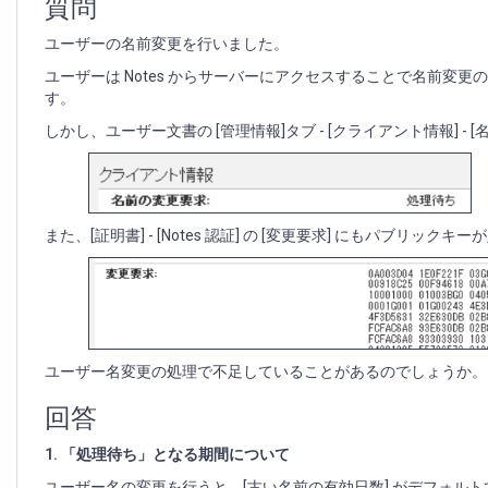
要
質問
求]
ユーザーの名前変更を行いました。
が
「処
ユーザーは Notes からサーバーにアクセスすることで名前変
理
す。
待
しかし、ユーザー文書の [管理情報]タブ - [クライアント情報] 
ち」
に
な
っ
て
また、[証明書] - [Notes 認証] の [変更要求] にもパブリック
い
る
ユーザー名変更の処理で不足していることがあるのでしょうか。
回答
1. 「処理待ち」となる期間について
ユーザー名の変更を行うと、[古い名前の有効日数] がデフォルト