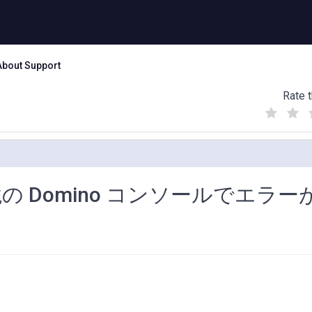
About Support
Rate t
(
(
(
)
)
)
no 環境の Domino コンソールでエラ