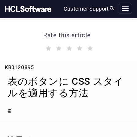
Skip
Skip
Customer Support
to
to
page
chat
content
Rate this article
(
(
(
(
(
)
)
)
)
)
表
KB0120895
の
ボ
表のボタンに CSS スタイ
タ
ン
ルを適用する方法
に
CSS
ス
タ
イ
ル
を