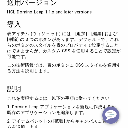
適用バージョン
適
用
HCL Domino Leap 1.1.x and later versions
す
る
導入
方
法
表アイテム (ウィジェット) には、[追加]、[編集] および
[削除] の 3 つのボタンがあります。デフォルトで、これ
らのボタンのスタイルを表のプロパティで設定すること
はできませんが、カスタム CSS を使用することで設定が
可能です。
この技術情報では、表のボタンに CSS スタイルを適用す
る方法を説明します。
説明
これを実現するには、以下の手順に従ってください:
1. Domino Leap アプリケーションを新規に作成するか、
既存のアプリケーションを編集します。
2. アイテムパレットの [拡張] からキャンバスに表アイテ
ムを追加します。