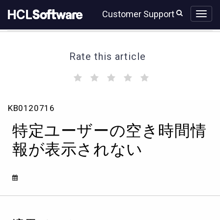
Skip
Skip
Customer Support
to
to
page
chat
content
Rate this article
(
(
(
(
(
)
)
)
)
)
特
KB0120716
定
ユ
特定ユーザーの空き時間情
ー
ザ
報が表示されない
ー
の
空
き
時
間
情