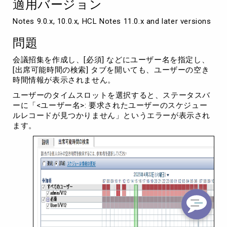
適用バージョン
報
が
Notes 9.0.x, 10.0.x, HCL Notes 11.0.x and later versions
表
示
問題
さ
れ
会議招集を作成し、[必須] などにユーザー名を指定し、
な
[出席可能時間の検索] タブを開いても、ユーザーの空き
い
時間情報が表示されません。
ユーザーのタイムスロットを選択すると、ステータスバ
ーに「<ユーザー名>: 要求されたユーザーのスケジュー
ルレコードが見つかりません」というエラーが表示され
ます。