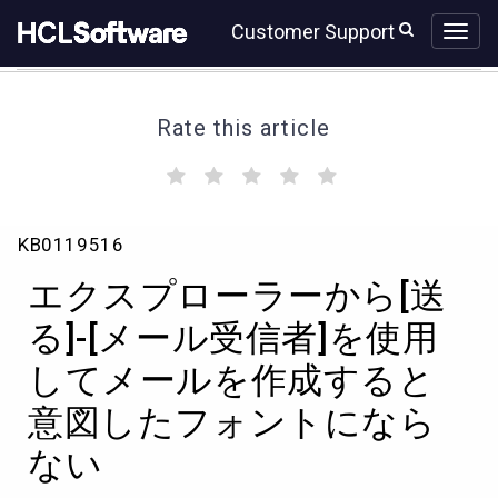
Skip
Skip
Customer Support
to
to
page
chat
content
Rate this article
(
(
(
(
(
)
)
)
)
)
エ
KB0119516
ク
ス
エクスプローラーから[送
プ
ロ
る]-[メール受信者]を使用
ー
してメールを作成すると
ラ
ー
意図したフォントになら
か
ら
ない
[送
る]-