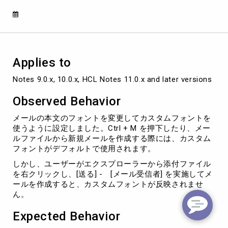
[メ
ー
ル
受
信
者]
Applies to
を
使
Notes 9.0.x, 10.0.x, HCL Notes 11.0.x and later versions
用
し
Observed Behavior
て
メ
メールの本文のフォントを変更してカスタムフォントを
ー
使うように設定しました。Ctrl + M を押下したり、メー
ル
ルファイルから新規メールを作成する際には、カスタム
を
フォントがデフォルトで使用されます。
作
しかし、ユーザーがエクスプローラーから添付ファイル
成
を右クリックし、[送る] - [メール受信者] を実施してメ
す
ールを作成すると、カスタムフォントが反映されませ
る
ん。
と
意
Expected Behavior
図
し