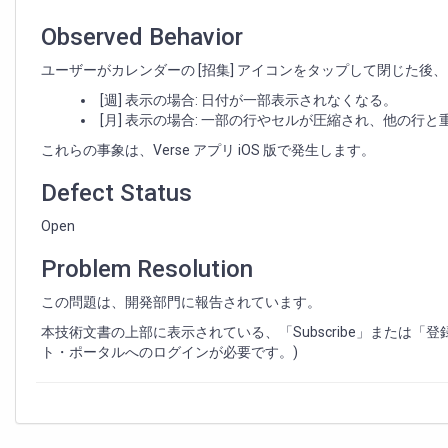
や
曜
Observed Behavior
日
の
ユーザーがカレンダーの [招集] アイコンをタップして閉じた後
表
[週] 表示の場合: 日付が一部表示されなくなる。
示
[月] 表示の場合: 一部の行やセルが圧縮され、他の行
が
消
これらの事象は、Verse アプリ iOS 版で発生します。
え
る
Defect Status
場
合
Open
が
あ
Problem Resolution
る
この問題は、開発部門に報告されています。
本技術文書の上部に表示されている、「Subscribe」または
ト・ポータルへのログインが必要です。)