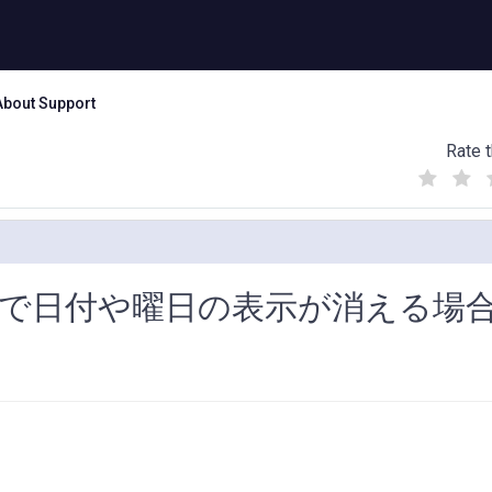
About Support
Rate t
(
(
(
)
)
)
 カレンダーで日付や曜日の表示が消える