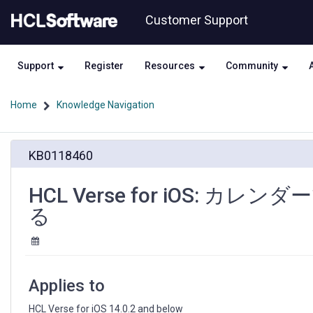
Skip
Skip
Customer Support
to
to
page
chat
content
Support
Register
Resources
Community
Home
Knowledge Navigation
HCL
KB0118460
Verse
for
iOS:
HCL Verse for iOS:
カ
る
レ
ン
ダ
ー
で
Applies to
日
付
HCL Verse for iOS 14.0.2 and below