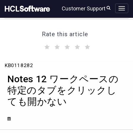
Skip
Skip
Customer Support
to
to
page
chat
content
Rate this article
(
(
(
(
(
)
)
)
)
)
Knowledge
KB0118282
Article
View
Notes 12 ワークペースの
HCL
特定のタブをクリックし
ても開かない