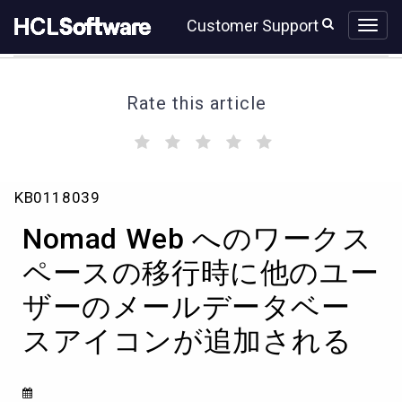
Skip
Skip
Customer Support
to
to
page
chat
content
Rate this article
(
(
(
(
(
)
)
)
)
)
Nomad
KB0118039
Web
へ
Nomad Web へのワークス
の
ワ
ペースの移行時に他のユー
ー
ザーのメールデータベー
ク
ス
スアイコンが追加される
ペ
ー
ス
の