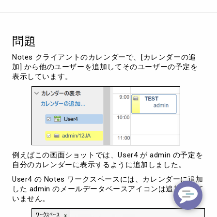
移
行
時
に
問題
他
の
Notes クライアントのカレンダーで、[カレンダーの追
ユ
加] から他のユーザーを追加してそのユーザーの予定を
ー
表示しています。
ザ
ー
の
メ
ー
ル
デ
ー
例えばこの画面ショットでは、User4 が admin の予定を
タ
自分のカレンダーに表示するように追加しました。
ベ
ー
User4 の Notes ワークスペースには、カレンダーに追加
ス
した admin のメールデータベースアイコンは追加されて
ア
いません。
イ
コ