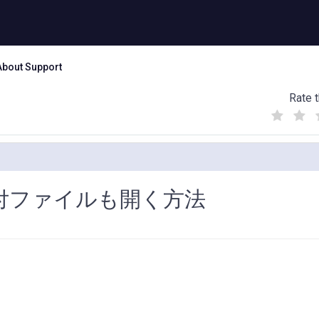
About Support
Rate t
(
(
(
)
)
)
添付ファイルも開く方法