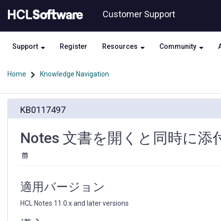
Skip
Skip
Customer Support
to
to
page
chat
content
Support
Register
Resources
Community
Home
Knowledge Navigation
Notes
KB0117497
文
書
を
Notes 文書を開くと同時に
開
く
と
同
時
適用バージョン
に
添
HCL Notes 11.0.x and later versions
付