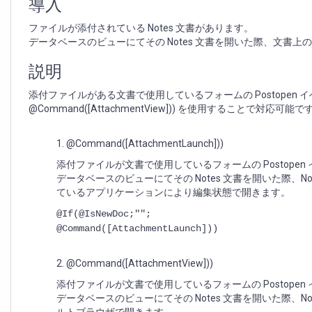
フ
導入
ァ
ファイルが添付されている Notes 文書があります。
イ
データベースのビューにてその Notes 文書を開いた際、文書
ル
も
説明
開
く
添付ファイルがある文書で使用しているフォームの Postopen イベントで
方
@Command([AttachmentView])) を使用することで対応可能で
法
1. @Command([AttachmentLaunch]))
添付ファイルが文書で使用しているフォームの Postope
データベースのビューにてその Notes 文書を開いた際、
ているアプリケーションにより編集状態で開きます。
@If(@IsNewDoc;"";
@Command([AttachmentLaunch]))
2. @Command([AttachmentView]))
添付ファイルが文書で使用しているフォームの Postope
データベースのビューにてその Notes 文書を開いた際、