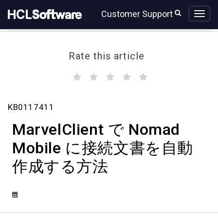
Skip
Skip
Customer Support
to
to
page
chat
content
Rate this article
(
(
(
(
(
)
)
)
)
)
MarvelClient
KB0117411
で
Nomad
MarvelClient で Nomad
Mobile
に
Mobile に接続文書を自動
接
作成する方法
続
文
書
を
自
動