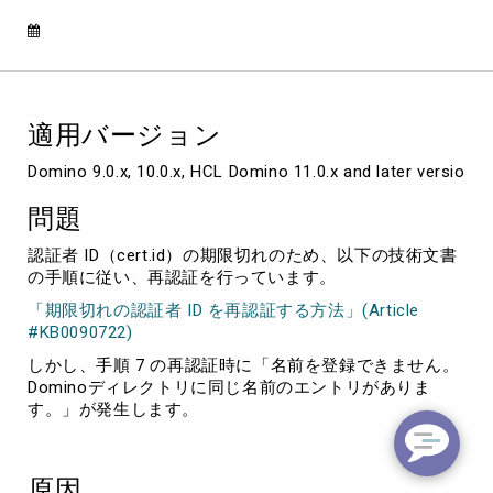
証
時
に
「Domino
デ
ィ
適用バージョン
レ
ク
Domino 9.0.x, 10.0.x, HCL Domino 11.0.x and later versions
ト
リ
問題
に
同
認証者 ID（cert.id）の期限切れのため、以下の技術文書
じ
の手順に従い、再認証を行っています。
名
「期限切れの認証者 ID を再認証する方法」(Article
前
#KB0090722)
の
エ
しかし、手順 7 の再認証時に「名前を登録できません。
ン
Dominoディレクトリに同じ名前のエントリがありま
ト
す。」が発生します。
リ
が
あ
原因
り