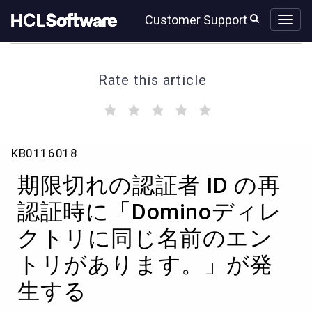
Skip
Skip
Customer Support
to
to
page
chat
content
Rate this article
(
(
(
(
(
)
)
)
)
)
期
KB0116018
限
切
期限切れの認証者 ID の再
れ
の
認証時に「Dominoディレ
認
クトリに同じ名前のエン
証
者
トリがあります。」が発
ID
の
生する
再
認