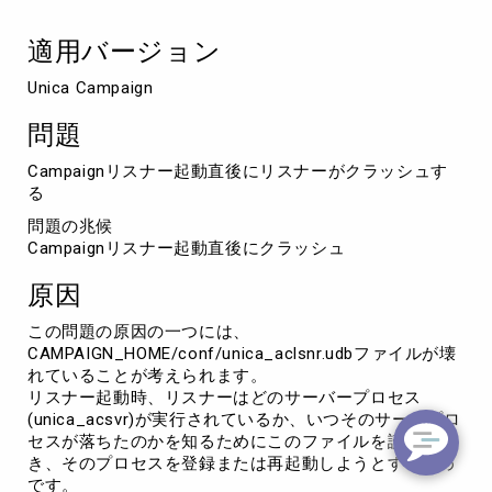
ナ
ー
適用バージョン
が
ク
Unica Campaign
ラ
ッ
問題
シ
ュ
Campaignリスナー起動直後にリスナーがクラッシュす
す
る
る
問題の兆候
Campaignリスナー起動直後にクラッシュ
原因
この問題の原因の一つには、
CAMPAIGN_HOME/conf/unica_aclsnr.udbファイルが壊
れていることが考えられます。
リスナー起動時、リスナーはどのサーバープロセス
(unica_acsvr)が実行されているか、いつそのサーバプロ
セスが落ちたのかを知るためにこのファイルを読みに行
き、そのプロセスを登録または再起動しようとするため
です。