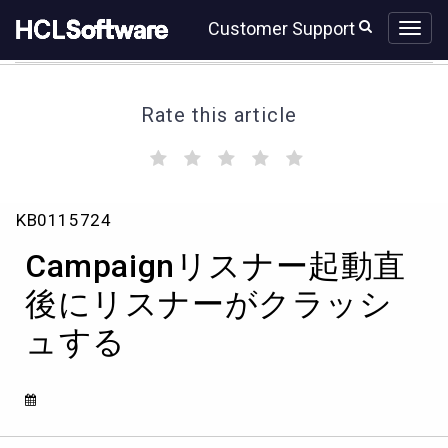
Skip
Skip
Customer Support
to
to
page
chat
content
Rate this article
(
(
(
(
(
)
)
)
)
)
Campaign
KB0115724
リ
ス
Campaignリスナー起動直
ナ
ー
後にリスナーがクラッシ
起
ュする
動
直
後
に
リ
ス