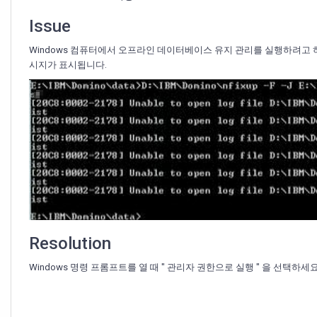
"Unable
to
Issue
open
log
Windows 컴퓨터에서 오프라인 데이터베이스 유지 관리를 실행하려고 하면 " 
file
시지가 표시됩니다.
<Domino
prog>\log.nsf:
File
does
not
exist."라
는
오
류
가
발
생
Resolution
했
습
Windows 명령 프롬프트를 열 때 " 관리자 권한으로 실행 " 을 선택하세요 
니
다.