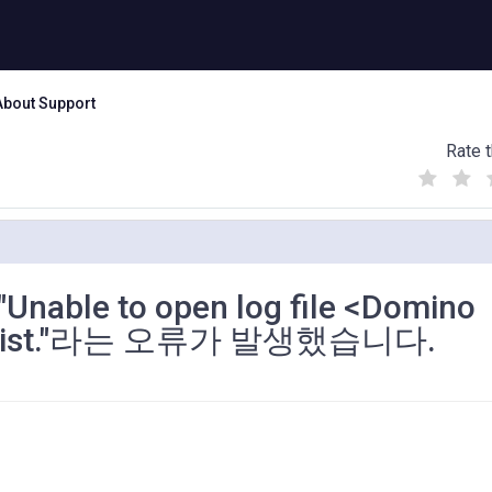
About Support
Rate t
(
(
(
)
)
)
e to open log file <Domino
not exist."라는 오류가 발생했습니다.