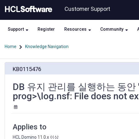
Skip
Skip
Customer Support
to
to
page
chat
content
Support
Register
Resources
Community
Home
Knowledge Navigation
DB
KB0115476
유
지
관
DB 유지 관리를 실행하는 동안 "Unabl
리
prog>\log.nsf: File does 
를
실
행
하
는
Applies to
동
안
HCL Domino 11.0.x 이상