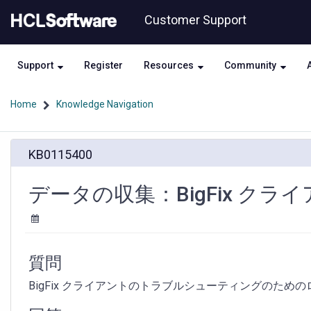
Skip
Skip
Customer Support
to
to
page
chat
content
Support
Register
Resources
Community
Home
Knowledge Navigation
デ
KB0115400
ー
タ
の
データの収集：BigFix クラ
収
集：
BigFix
ク
ラ
質問
イ
ア
BigFix クライアントのトラブルシューティングのた
ン