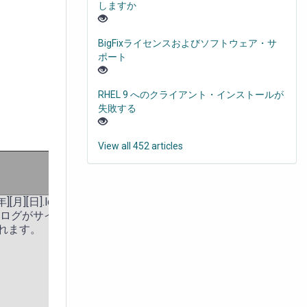
しますか
BigFixライセンスおよびソフトウェア・サ
ポート
RHEL 9 へのクライアント・インストールが
失敗する
View all 452 articles
月][日].log」となります。 アク
 ログがサイズ制限に達するたび
れます。