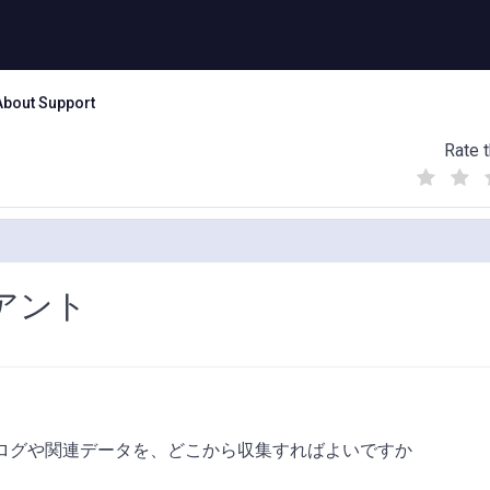
About Support
Rate t
(
(
(
)
)
)
イアント
めのログや関連データを、どこから収集すればよいですか