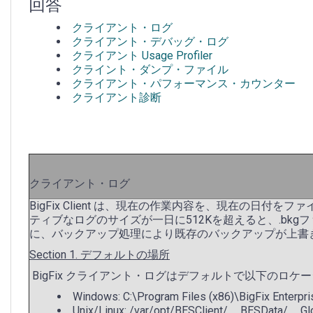
ト
回答
クライアント・ログ
クライアント・デバッグ・ログ
クライアント Usage Profiler
クライント・ダンプ・ファイル
クライアント・パフォーマンス・カウンター
クライアント診断
クライアント・ログ
BigFix Client は、現在の作業内容を、現在の日付を
ティブなログのサイズが一日に512Kを超えると、.bk
に、バックアップ処理により既存のバックアップが上書
Section 1. デフォルトの場所
BigFix クライアント・ログはデフォルトで以下のロケ
Windows: C:\Program Files (x86)\BigFix Enterp
Unix/Linux: /var/opt/BESClient/__BESData/__G