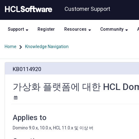
Skip
Skip
Customer Support
to
to
page
chat
content
Support
Register
Resources
Community
Home
Knowledge Navigation
가
KB0114920
상
화
플
가상화 플랫폼에 대한 HCL Dom
랫
폼
에
대
한
Applies to
HCL
Domino
Domino 9.0.x, 10.0.x, HCL 11.0.x 및 이상 버
지