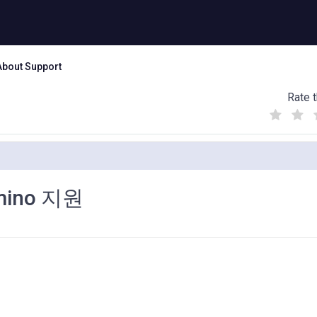
About Support
Rate t
(
(
(
)
)
)
ino 지원