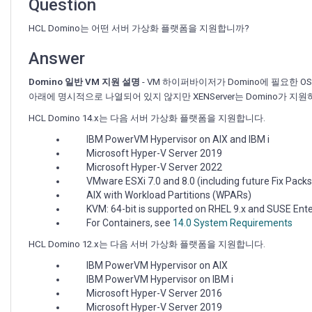
원
Question
HCL Domino는 어떤 서버 가상화 플랫폼을 지원합니까?
Answer
Domino 일반 VM 지원 설명
- VM 하이퍼바이저가 Domino에 필요한 O
아래에 명시적으로 나열되어 있지 않지만 XENServer는 Domino가 지원하는 
HCL Domino 14.x는 다음 서버 가상화 플랫폼을 지원합니다.
IBM PowerVM Hypervisor on AIX and IBM i
Microsoft Hyper-V Server 2019
Microsoft Hyper-V Server 2022
VMware ESXi 7.0 and 8.0 (including future Fix Packs
AIX with Workload Partitions (WPARs)
KVM: 64-bit is supported on RHEL 9.x and SUSE Enter
For Containers, see
14.0 System Requirements
HCL Domino 12.x는 다음 서버 가상화 플랫폼을 지원합니다.
IBM PowerVM Hypervisor on AIX
IBM PowerVM Hypervisor on IBM i
Microsoft Hyper-V Server 2016
Microsoft Hyper-V Server 2019