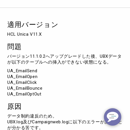
テ
ー
ブ
ル
適用バージョン
で
UBX
デ
ー
問題
タ
が
バージョン11.1.0.2へアップグレードした後、UBXデータ
更
が以下のテーブルへの挿入ができない状態になる。
新
UA_EmailSend
さ
UA_EmailOpen
れ
UA_EmailClick
な
UA_EmailBounce
い
UA_EmailOptOut
原因
データ制約違反のため。
UBX.log及びCampaignweb.logに以下のエラーがあること
が分かる筈です。