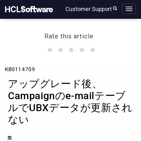
Skip
Skip
Customer Support
to
to
page
chat
content
Rate this article
(
(
(
(
(
)
)
)
)
)
ア
KB0114709
ッ
プ
アップグレード後、
グ
レ
Campaignのe-mailテーブ
ー
ルでUBXデータが更新され
ド
後、
ない
Campaign
の
e-
mail