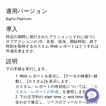
ア
ク
適用バージョン
シ
ョ
BigFix Platform
ン
と
導入
サ
ブ
特定の期間に発行されたアクションとそれに紐づく
ア
サブアクションの ID、名前、状況、開始時刻、終了
ク
時刻を取得するカスタム Web レポートはどうすれば
シ
作成出来ますか。
ョ
ン
説明
を
リ
下の手順を実行します。
ス
Web レポートを表示し、[データの検索]へ移
ト
動し、[カスタム]を表示します。
す
カスタム・レポートの有効化については、
「カ
る
スタム・レポートの作成」
を参照します。
下の文字列の start time と end time を要件に
合わせて修正し、ソースのフィールドへ貼り付