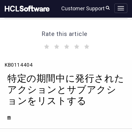
Skip
Skip
Customer Support
to
to
page
chat
content
Rate this article
(
(
(
(
(
)
)
)
)
)
特
KB0114404
定
の
特定の期間中に発行された
期
間
アクションとサブアクシ
中
ョンをリストする
に
発
行
さ
れ
た