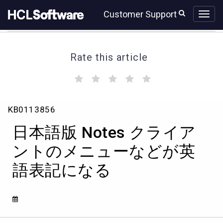
Skip
Skip
Customer Support
to
to
page
chat
content
Rate this article
(
(
(
(
(
)
)
)
)
)
日
KB0113856
本
語
日本語版 Notes クライア
版
Notes
ントのメニューなどが英
ク
語表記になる
ラ
イ
ア
ン
ト
の