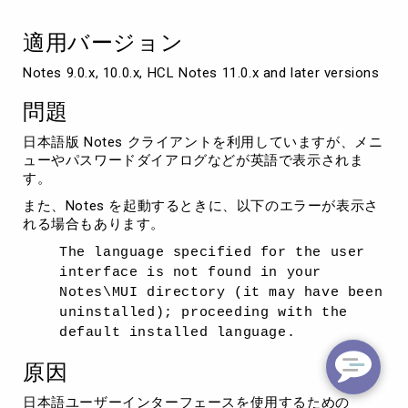
メ
ニ
適用バージョン
ュ
ー
Notes 9.0.x, 10.0.x, HCL Notes 11.0.x and later versions
な
ど
問題
が
英
日本語版 Notes クライアントを利用していますが、メニ
語
ューやパスワードダイアログなどが英語で表示されま
表
す。
記
に
また、Notes を起動するときに、以下のエラーが表示さ
な
れる場合もあります。
る
The language specified for the user
interface is not found in your
Notes\MUI directory (it may have been
uninstalled); proceeding with the
default installed language.
原因
日本語ユーザーインターフェースを使用するための