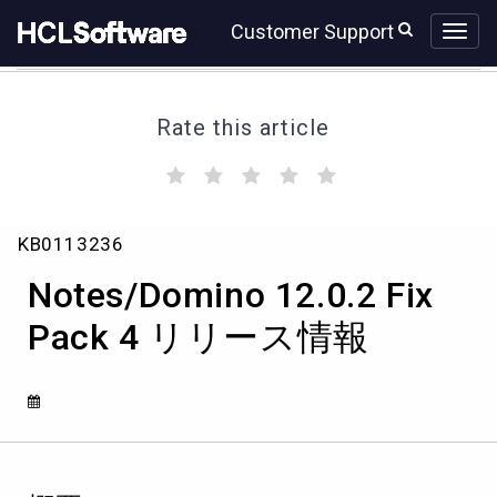
Skip
Skip
Customer Support
to
to
page
chat
content
Rate this article
(
(
(
(
(
)
)
)
)
)
Notes/Domino
KB0113236
12.0.2
Fix
Notes/Domino 12.0.2 Fix
Pack
4
Pack 4 リリース情報
リ
リ
ー
ス
情
報