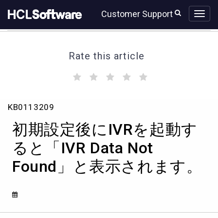
Skip
Skip
Customer Support
to
to
page
chat
content
Rate this article
(
(
(
(
(
)
)
)
)
)
初
KB0113209
期
設
初期設定後にIVRを起動す
定
後
ると「IVR Data Not
に
Found」と表示されます。
IVR
を
起
動
す
る