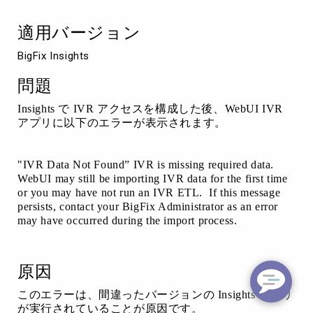
と
「IVR
適用バージョン
Data
Not
BigFix Insights
Found」
と
問題
表
示
Insights で IVR アクセスを構成した後、WebUI IVR
さ
アプリに以下のエラーが表示されます。
れ
ま
す。
"IVR Data Not Found”​ IVR is missing required data.
WebUI may still be importing IVR data for the first time
or you may have not run an IVR ETL. ​ If this message
persists, contact your BigFix Administrator as an error
may have occurred during the import process.​
原因
このエラーは、間違ったバージョンの Insights アプリ
が実行されていることが原因です。