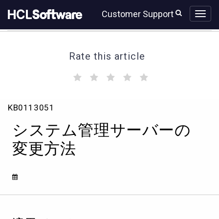
Skip
Skip
Customer Support
to
to
page
chat
content
Rate this article
(
(
(
(
(
)
)
)
)
)
シ
KB0113051
ス
テ
システム管理サーバーの
ム
管
変更方法
理
サ
ー
バ
ー
の
変