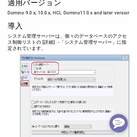
適用バージョン
更
方
Domino 9.0.x, 10.0.x, HCL Domino11.0.x and later versions
法
導入
システム管理サーバーは、個々のデータベースのアクセ
ス制御リストの [詳細] -「システム管理サーバー」に指
定されています。